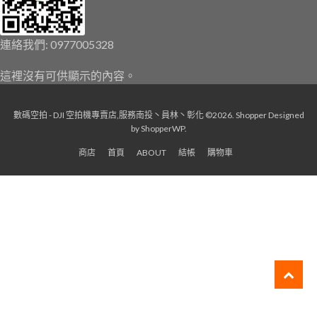
連絡我們: 0977005328
這裡沒有可供顯示的內容。
數碼空拍 - DJI 空拍機專賣店,服務南投丶員林丶彰化 ©2026.
Shopper
Designed
by
ShopperWP
.
商店
首頁
ABOUT
結帳
購物車