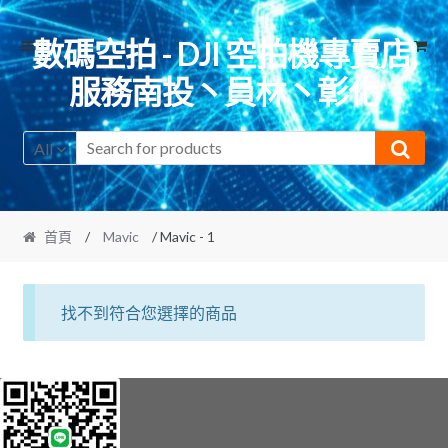
Skip
Skip
數碼空拍 - DJI 空拍機專賣店,
to
to
服務南投丶員林丶彰化
navigation
content
All
首頁
/
Mavic
/ Mavic - 1
找不到符合您選擇的商品