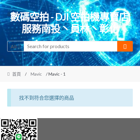
Skip
Skip
數碼空拍 - DJI 空拍機專賣店,
to
to
服務南投丶員林丶彰化
navigation
content
All
首頁
/
Mavic
/ Mavic - 1
找不到符合您選擇的商品