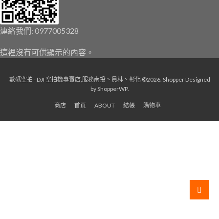
連絡我們: 0977005328
這裡沒有可供顯示的內容。
數碼空拍 - DJI 空拍機專賣店,服務南投丶員林丶彰化 ©2026.
Shopper
Designed
by
ShopperWP
.
商店
首頁
ABOUT
結帳
購物車